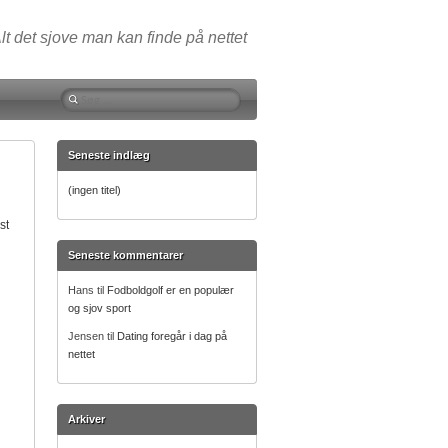
lt det sjove man kan finde på nettet
Søg
efter:
Seneste indlæg
(ingen titel)
st
Seneste kommentarer
Hans
til
Fodboldgolf er en populær
og sjov sport
Jensen
til
Dating foregår i dag på
nettet
Arkiver