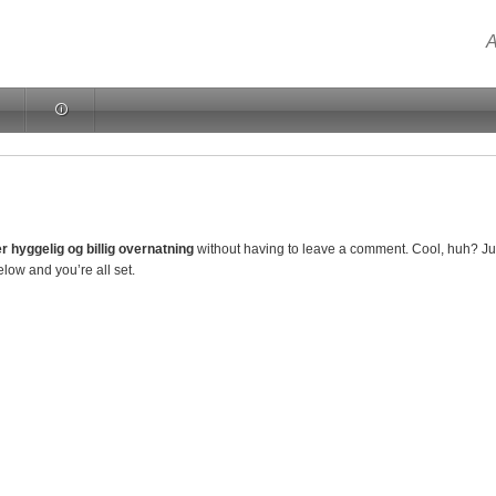
A
🛈
r hyggelig og billig overnatning
without having to leave a comment. Cool, huh? Ju
low and you’re all set.