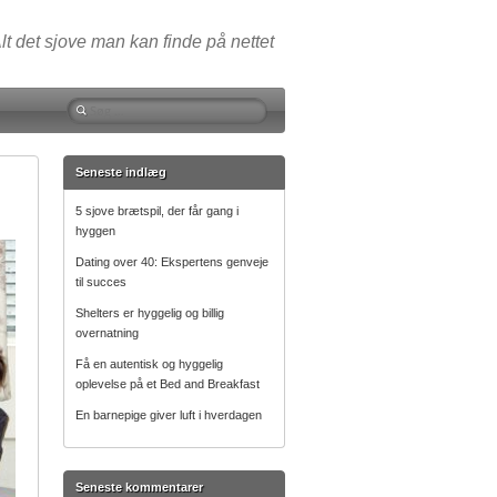
lt det sjove man kan finde på nettet
Søg
efter:
Seneste indlæg
5 sjove brætspil, der får gang i
hyggen
Dating over 40: Ekspertens genveje
til succes
Shelters er hyggelig og billig
overnatning
Få en autentisk og hyggelig
oplevelse på et Bed and Breakfast
En barnepige giver luft i hverdagen
Seneste kommentarer