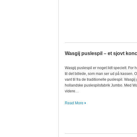
Wasgij puslespil – et sjovt kon
Wasgij puslespil er noget lidt specielt. For
til det billede, som man ser ud på kassen. O
vant til fra de traditionelle puslespil. Wasgi
hollandske puslespilsfabrik Jumbo. Med Wa
videre…
Read More