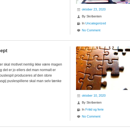
oktober 23, 2020
By
Skribenten
In
Uncategorized
No Comment
cept
 her skal motivet nemlig ikke være magen
g det er jo ellers det man normalt er
j puslespil produceres af den store
sgij puslespillene skal man selv tænke
oktober 10, 2020
By
Skribenten
In
Fritid og ferie
No Comment