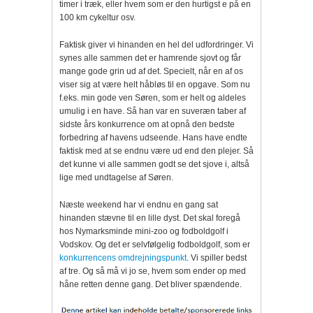
timer i træk, eller hvem som er den hurtigst e på en
100 km cykeltur osv.
Faktisk giver vi hinanden en hel del udfordringer. Vi
synes alle sammen det er hamrende sjovt og får
mange gode grin ud af det. Specielt, når en af os
viser sig at være helt håbløs til en opgave. Som nu
f.eks. min gode ven Søren, som er helt og aldeles
umulig i en have. Så han var en suveræn taber af
sidste års konkurrence om at opnå den bedste
forbedring af havens udseende. Hans have endte
faktisk med at se endnu være ud end den plejer. Så
det kunne vi alle sammen godt se det sjove i, altså
lige med undtagelse af Søren.
Næste weekend har vi endnu en gang sat
hinanden stævne til en lille dyst. Det skal foregå
hos Nymarksminde mini-zoo og fodboldgolf i
Vodskov. Og det er selvfølgelig fodboldgolf, som er
konkurrencens omdrejningspunkt
. Vi spiller bedst
af tre. Og så må vi jo se, hvem som ender op med
håne retten denne gang. Det bliver spændende.